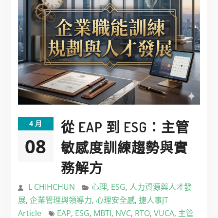
從 EAP 到 ESG：主管
4 月
08
敏感度訓練趨勢與實
務解方
L CHIHCHUN
心理
,
ESG
,
人力資源與人才發
展
,
企業管理與領導力
,
心理安全感
,
捷人事JT
Article
EAP
,
ESG
,
MBTI
,
NVC
,
RTO
,
VUCA
,
主管