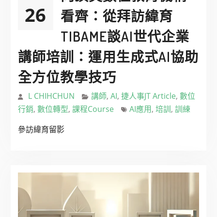
26
看齊：從拜訪緯育
TIBAME談AI世代企業
講師培訓：運用生成式AI協助
全方位教學技巧
L CHIHCHUN
講師
,
AI
,
捷人事JT Article
,
數位
行銷
,
數位轉型
,
課程Course
AI應用
,
培訓
,
訓練
參訪緯育留影