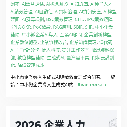
酬率
,
AI效益評估
,
AI概念驗證
,
AI知識庫
,
AI種子人才
,
AI績效管理
,
AI自動化
,
AI資料治理
,
AI資訊安全
,
AI轉型
藍圖
,
AI預算規劃
,
BSC績效管理
,
CITD
,
IPO績效矩陣
,
KPI與OKR
,
PoC驗證
,
RAG應用
,
SBIR
,
SIIR
,
中小企業
補助
,
中小微企業AI導入
,
企業AI顧問
,
企業創新轉型
,
企業數位轉型
,
企業流程改善
,
企業知識管理
,
低代碼
AI
,
平衡計分卡
,
捷人科技
,
提升工作效率
,
敏感資料保
護
,
數位轉型補助
,
生成式AI
,
臺灣雲市集
,
資料去識別
化
,
降低營運成本
中小微企業導入生成式AI與績效管理整合研究 一、緒
論：中小微企業導入生成式AI的
Read more