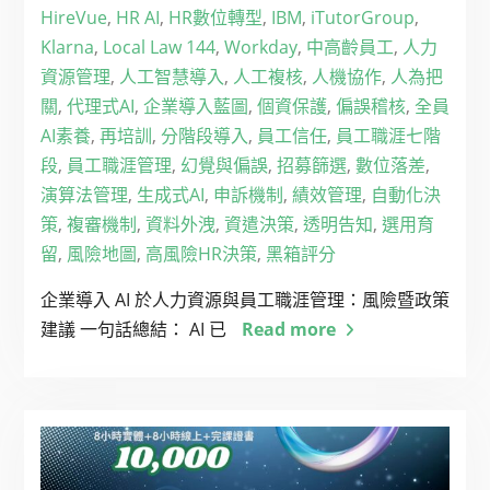
HireVue
,
HR AI
,
HR數位轉型
,
IBM
,
iTutorGroup
,
Klarna
,
Local Law 144
,
Workday
,
中高齡員工
,
人力
資源管理
,
人工智慧導入
,
人工複核
,
人機協作
,
人為把
關
,
代理式AI
,
企業導入藍圖
,
個資保護
,
偏誤稽核
,
全員
AI素養
,
再培訓
,
分階段導入
,
員工信任
,
員工職涯七階
段
,
員工職涯管理
,
幻覺與偏誤
,
招募篩選
,
數位落差
,
演算法管理
,
生成式AI
,
申訴機制
,
績效管理
,
自動化決
策
,
複審機制
,
資料外洩
,
資遣決策
,
透明告知
,
選用育
留
,
風險地圖
,
高風險HR決策
,
黑箱評分
企業導入 AI 於人力資源與員工職涯管理：風險暨政策
建議 一句話總結： AI 已
Read more