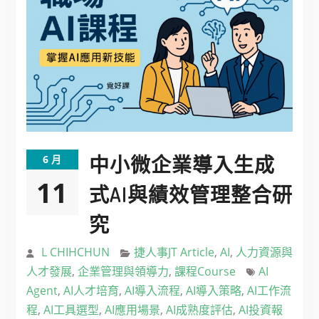
中小微企業導入生成
6 月
11
式AI與績效管理整合研
究
L CHIHCHUN
捷人事JT Article
,
AI
,
人力資源與
人才發展
,
企業管理與領導力
,
課程Course
AI
Agent
,
AI人才培育
,
AI導入流程
,
AI導入策略
,
AI工作流
程
,
AI工具選型
,
AI應用場景
,
AI成熟度評估
,
AI投資報