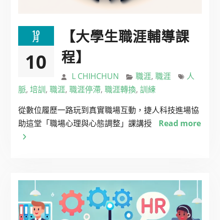
【大學生職涯輔導課
10
月
程】
10
L CHIHCHUN
職涯
,
職涯
人
脈
,
培訓
,
職涯
,
職涯停滯
,
職涯轉換
,
訓練
從數位履歷一路玩到真實職場互動，捷人科技進場協
助這堂「職場心理與心態調整」課講授
Read more