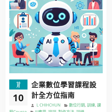
企業數位學習課程設
10
月
計全方位指南
10
L CHIHCHUN
數位行銷
,
訓練
,
課
程Course
AI應用
,
培訓
,
製作方法
,
訓練