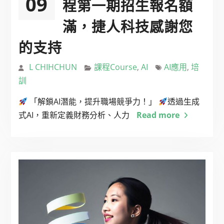
09
程第一期招生報名額
滿，捷人科技感謝您
的支持
L CHIHCHUN
課程Course
,
AI
AI應用
,
培
訓
「解鎖AI潛能，提升職場競爭力！」
透過生成
式AI，重新定義財務分析、人力
Read more