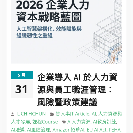
企業導入 AI 於人力資
5 月
31
源與員工職涯管理：
風險暨政策建議
L CHIHCHUN
捷人事JT Article
,
AI
,
人力資源與
人才發展
,
課程Course
AI人力資源
,
AI教育訓練
,
AI法遵
,
AI風險治理
,
Amazon招募AI
,
EU AI Act
,
FEHA
,