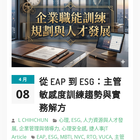
從 EAP 到 ESG：主管
4 月
08
敏感度訓練趨勢與實
務解方
L CHIHCHUN
心理
,
ESG
,
人力資源與人才發
展
,
企業管理與領導力
,
心理安全感
,
捷人事JT
Article
EAP
,
ESG
,
MBTI
,
NVC
,
RTO
,
VUCA
,
主管