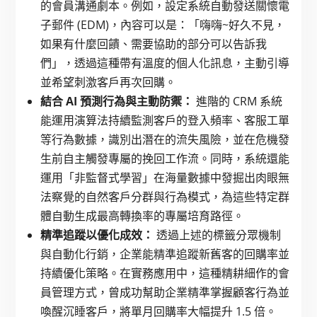
的會員溝通劇本。例如，設定系統自動發送關懷電
子郵件 (EDM)，內容可以是：「嗨嗨~好久不見，
如果有什麼回饋、需要協助的部分可以告訴我
們」，透過這種帶有溫度的個人化訊息，主動引導
並希望刺激客戶再次回購。
結合 AI 預測行為與主動防禦：
進階的 CRM 系統
能運用演算法持續監測客戶的登入頻率、客服工單
等行為數據，識別出潛在的流失風險，並在危機發
生前自主觸發專屬的挽回工作流。同時，系統還能
運用「非監督式學習」在海量數據中發掘出肉眼無
法察覺的自然客戶分群與行為模式，為這些特定群
體自動生成最高轉換率的專屬培育路徑。
精準追蹤以優化成效：
透過上述的標籤分眾機制
與自動化行銷，企業能精準追蹤新舊客的回購率並
持續優化策略。在實務應用中，這種精耕細作的會
員管理方式，曾成功幫助企業精準掌握顧客行為並
喚醒沉睡客戶，將單月回購率大幅提升 1.5 倍。