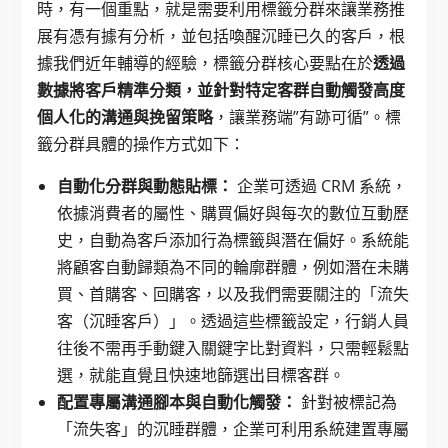
時，有一個重點，就是需要利用標籤分群來讓業務推
展有憑有據有分析，並包括喚醒沉睡已久的客戶，根
據我們近年輔導的經驗，標籤分群核心要點在於
透過
數據將客戶精準分類，並針對特定客群自動觸發高度
個人化的溝通與挽留策略
，讓業務端”有跡可循”。標
籤分群具體的操作方式如下：
自動化分群與動態貼標：
企業可透過 CRM 系統，
依據消費者的屬性、購買偏好與每次的數位互動歷
史，自動為客戶添加行為標籤與潛在偏好。系統能
將顧客自動歸類為不同的輪廓群體，例如潛在未購
買、首購客、回購客，以及我們需要關注的「流失
客（沉睡客戶）」。透過這些標籤設定，行銷人員
往後不需再手動鍵入關鍵字比對資料，只需輕鬆點
選，就能直覺且快速地篩選出目標客群。
配置專屬溝通腳本與自動化觸發：
針對被標記為
「流失客」的沉睡群體，企業可利用系統建置專屬