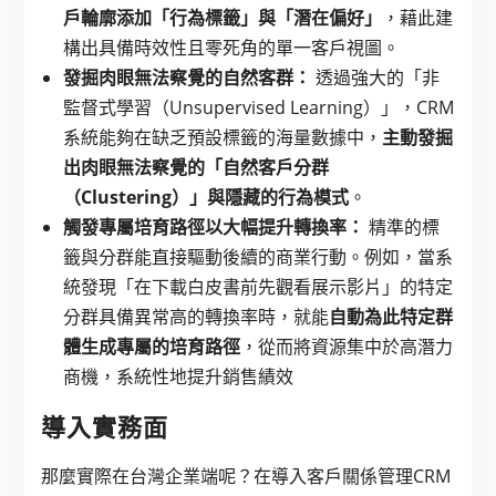
戶輪廓添加「行為標籤」與「潛在偏好」
，藉此建
構出具備時效性且零死角的單一客戶視圖。
發掘肉眼無法察覺的自然客群：
透過強大的「非
監督式學習（Unsupervised Learning）」，CRM
系統能夠在缺乏預設標籤的海量數據中，
主動發掘
出肉眼無法察覺的「自然客戶分群
（Clustering）」與隱藏的行為模式
。
觸發專屬培育路徑以大幅提升轉換率：
精準的標
籤與分群能直接驅動後續的商業行動。例如，當系
統發現「在下載白皮書前先觀看展示影片」的特定
分群具備異常高的轉換率時，就能
自動為此特定群
體生成專屬的培育路徑
，從而將資源集中於高潛力
商機，系統性地提升銷售績效
導入實務面
那麼實際在台灣企業端呢？在導入客戶關係管理CRM