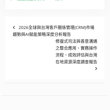
文
Previous
2026全球與台灣客戶關係管理(CRM)市場
post:
趨勢與AI賦能策略深度分析報告
章
Next
修復式司法與善意溝通
導
post:
之整合應用、實務操作
覽
流程、成效評估與台灣
在地資源深度調查報告